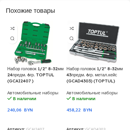
Похожие товары
Набор головок 1/2″ 8-32мм
Набор головок 1/2″ 8-32мм
На
24предм. 6гр. TOPTUL
43предм. 6гр. метал.кейс
50
(GCAI2407 )
(GCAD4303) (TOPTUL)
T
Автомобильные наборы
Автомобильные наборы
А
В наличии
В наличии
240,06
BYN
458,22
BYN
6
В Корзину
В Корзину
Артикул:
GCAI2407
Артикул:
GCAD4303
А